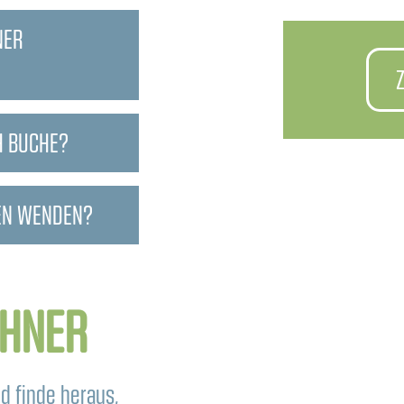
NER
H BUCHE?
GEN WENDEN?
CHNER
d finde heraus,