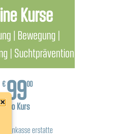
ine Kurse
ung | Bewegung |
g | Suchtprävention
99
€
00
pro Kurs
ankenkasse erstatte