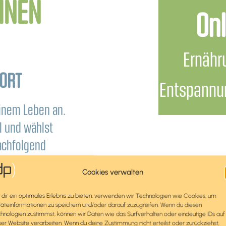
INEN
Onl
Ernähr
ORT
Entspannun
einem Leben an.
el und wählst
achfolgend
 Kursen, zu der
Cookies verwalten
d vieles mehr.
dir ein optimales Erlebnis zu bieten, verwenden wir Technologien wie Cookies, um
nnst Du Dich über
äteinformationen zu speichern und/oder darauf zuzugreifen. Wenn du diesen
hnologien zustimmst, können wir Daten wie das Surfverhalten oder eindeutige IDs auf
Kr
Support Team von
ser Website verarbeiten. Wenn du deine Zustimmung nicht erteilst oder zurückziehst,