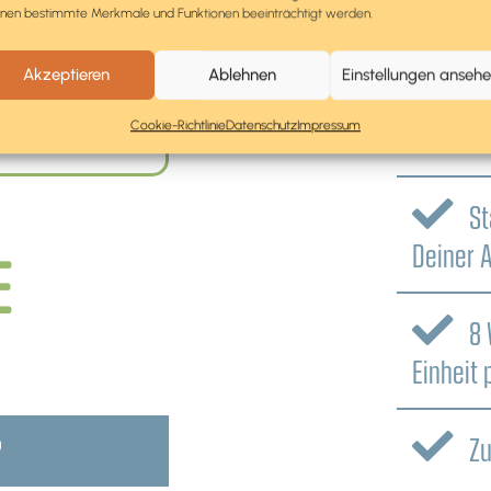
nen bestimmte Merkmale und Funktionen beeinträchtigt werden.
bis zu 
ng setzen.
Akzeptieren
Ablehnen
Einstellungen anseh
Rä
ORMULAR
Cookie-Richtlinie
Datenschutz
Impressum
voll flex
St
Deiner 
E
8 
Einheit
Zu
?