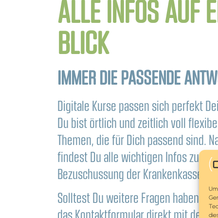
ALLE INFOS AUF E
BLICK
IMMER DIE PASSENDE ANTW
Digitale Kurse passen sich perfekt D
Du bist örtlich und zeitlich voll flexib
Themen, die für Dich passend sind. N
findest Du alle wichtigen Infos zu den
Bezuschussung der Krankenkassen un
Um 
Solltest Du weitere Fragen haben, ka
Ger
Tec
das Kontaktformular direkt mit dem 
die