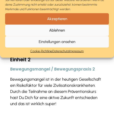
Einführung in das Thema / Bewegungspraxis
deine Zustimmung nicht erteilst oder zurückziehst, können bestimmte
1
Merkmale und Funktionen beeinträchtigt werden.
Akzeptieren
Lass uns gemeinsam die Grundlagen des
Präventionskurses kennenlernen. In der ersten
Ablehnen
Einheit erfährst Du alles, was Du für die
kommenden 8 Wochen wissen musst.
Einstellungen ansehen
Cookie-Richtlinie
Datenschutz
Impressum
Einheit 2
Bewegungsmangel / Bewegungspraxis 2
Bewegungsmangel ist in der heutigen Gesellschaft
ein Risikofaktor für viele Zivilisationskrankheiten.
Durch die Teilnahme an diesem Präventionskurs
hast Du Dich für eine aktive Zukunft entschieden
und das ist wirklich super!