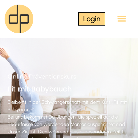
Login
Online Präventionskurs
Fit mit Babybauch
Bleibe fit in der Schwangerschaft mit dem Kurs „Fit mit
Babybauch“.
Bei uns bekommst Du Übungen, die speziell auf die
Bedürfnisse von werdenden Mamas ausgerichtet sind.
Unser Ziel ist, Dich während dieser besonderen Zeit fit