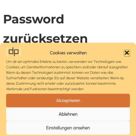
Password
zurücksetzen
Wir schicken an Deine E-Mail-Adresse einen Link, mit dem Du
Cookies verwalten
das Passwort zurücksetzen kannst.
Um dir ein optimales Erlebnis zu bieten, verwenden wir Technologien wie
Cookies, um Geräteinformationen zu speichern und/oder darauf zuzugreifen.
E-Mail
Wenn du diesen Technologien zustimmst, können wir Daten wie das
Surfverhalten oder eindeutige IDs auf dieser Website verarbeiten. Wenn du
deine Zustimmung nicht erteilst oder zurückziehst, können bestimmte
Merkmale und Funktionen beeinträchtigt werden.
Akzeptieren
E-Mail senden
Ablehnen
Einstellungen ansehen