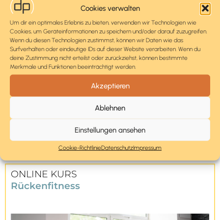
Cookies verwalten
Um dir ein optimales Erlebnis zu bieten, verwenden wir Technologien wie
Cookies, um Geräteinformationen zu speichern und/oder darauf zuzugreifen.
Wenn du diesen Technologien zustimmst, können wir Daten wie das
Surfverhalten oder eindeutige IDs auf dieser Website verarbeiten. Wenn du
deine Zustimmung nicht erteilst oder zurückziehst, können bestimmte
Merkmale und Funktionen beeinträchtigt werden.
Akzeptieren
Finde ein Training, das an Deine Bedürfnisse angepasst
Ablehnen
ist. Uns ist es eine Herzensangelegenheit, Dich auf
Deinem Weg in eine gesunde Zukunft zu begleiten.
Einstellungen ansehen
Cookie-Richtlinie
Datenschutz
Impressum
ONLINE KURS
Rückenfitness