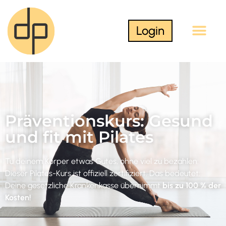
Login
Präventionskurs: Gesund
und fit mit Pilates
Tu deinem Körper etwas Gutes, ohne viel zu bezahlen:
Dieser Pilates-Kurs ist offiziell zertifiziert. Das bedeutet:
Deine gesetzliche Krankenkasse übernimmt
bis zu 100 % der
Kosten
!