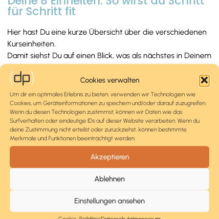
Deine 8 Einheiten: So wirst du Schritt
für Schritt fit
Hier hast Du eine kurze Übersicht über die verschiedenen
Kurseinheiten.
Damit siehst Du auf einen Blick, was als nächstes in Deinem
Kurs passiert und worauf Du Dich freuen kannst.
Cookies verwalten
Um dir ein optimales Erlebnis zu bieten, verwenden wir Technologien wie
Cookies, um Geräteinformationen zu speichern und/oder darauf zuzugreifen.
Einheit 1
Wenn du diesen Technologien zustimmst, können wir Daten wie das
Surfverhalten oder eindeutige IDs auf dieser Website verarbeiten. Wenn du
Einfach anfangen
deine Zustimmung nicht erteilst oder zurückziehst, können bestimmte
Merkmale und Funktionen beeinträchtigt werden.
Du lernst die allerersten Übungen kennen. Der
Erfinder von Pilates hat mal gesagt: Nach 10-mal
Akzeptieren
Trainieren spürst du den Unterschied, nach 20-mal
Ablehnen
siehst du ihn. Lass dich überraschen!
Einstellungen ansehen
Cookie-Richtlinie
Datenschutz
Impressum