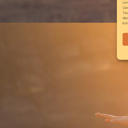
Um 
Ger
Tec
die
kön