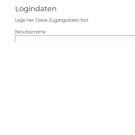
Logindaten
Lege hier Deine Zugangsdaten fest.
Benutzername
IMPULS Group GmbH
Bezahlung
Banküberweisung
Ich habe einen Gutschein-Code zur Kostenübernahme du