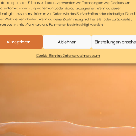
dir ein optimales Erlebnis zu bieten, verwenden wir Technologien wie Cookies, um
äteinformationen zu speichern und/oder darauf zuzugreifen. Wenn du diesen
hnologien zustimmst, können wir Daten wie das Surfverhalten oder eindeutige IDs auf
ser Website verarbeiten. Wenn du deine Zustimmung nicht erteilst oder zurückziehst,
nen bestimmte Merkmale und Funktionen beeinträchtigt werden.
Akzeptieren
Ablehnen
Einstellungen anseh
Cookie-Richtlinie
Datenschutz
Impressum