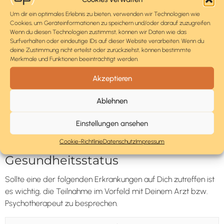
Logindaten
Um dir ein optimales Erlebnis zu bieten, verwenden wir Technologien wie
Lege hier Deine Zugangsdaten fest.
Cookies, um Geräteinformationen zu speichern und/oder darauf zuzugreifen.
Wenn du diesen Technologien zustimmst, können wir Daten wie das
Benutzername
Passwort (min. 8 Zeichen)
Surfverhalten oder eindeutige IDs auf dieser Website verarbeiten. Wenn du
deine Zustimmung nicht erteilst oder zurückziehst, können bestimmte
Merkmale und Funktionen beeinträchtigt werden.
Akzeptieren
ZWANZIG-NEUN-FÜNF Essen
Ablehnen
GmbH
Einstellungen ansehen
Hiermit bestätige ich, dass ich dem Kooperationspartner
ZWANZIG-NEUN-FÜNF Essen GmbH
angeschlossen bin.
Cookie-Richtlinie
Datenschutz
Impressum
Gesundheitsstatus
Sollte eine der folgenden Erkrankungen auf Dich zutreffen ist
es wichtig, die Teilnahme im Vorfeld mit Deinem Arzt bzw.
Psychotherapeut zu besprechen.